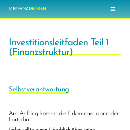
Zum
Toggle
Inhalt
Navigat
springen
Blog
Investitionsleitfaden Teil 1
Investieren lernen
(Finanzstruktur)
Optionshandel lernen
Über mich
Selbstverantwortung
Am Anfang kommt die Erkenntnis, dann der
Fortschritt
Jeder sollte einen Überblick über seine