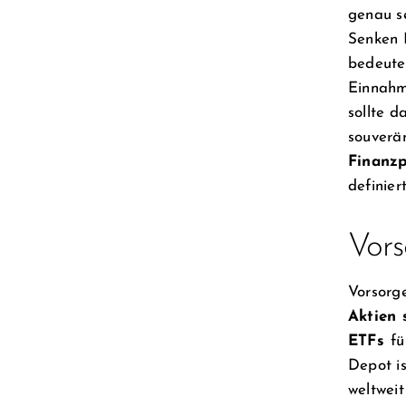
genau s
Senken 
bedeute
Einnahm
sollte d
souverän
Finanz
definier
Vors
Vorsorg
Aktien 
ETFs
fü
Depot is
weltweit