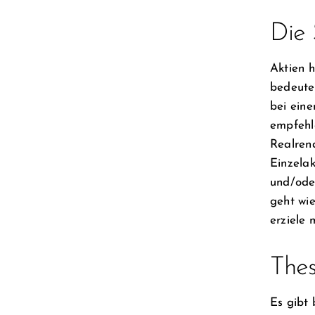
Die 
Aktien h
bedeutet
bei eine
empfehle
Realrend
Einzelak
und/oder
geht wie
erziele
Thes
Es gibt