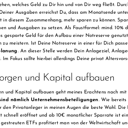
ehen, welches Geld zu Dir hin und von Dir weg fließt. Du
Deiner Ausgaben erreichst Du, dass am Monatsende unterm
t in diesem Zusammenhang, mehr sparen zu können. Spare
en und Ausgaben zu setzen. Als Faustformel: mind. 10% 
as gesparte Geld für den Aufbau einer Notreserve genutzt 
 zu meistern. Ist Deine Notreserve in einer für Dich pas
planung
.
An dieser Stelle werden Dein Anlageziel, Anlage
t. Im Fokus sollte hierbei allerdings Deine privat Altersvor
orgen und Kapital aufbauen
en und Kapital aufbauen geht meines Erachtens nach mit 
sind nämlich Unternehmensbeteiligungen
. Wie bereits
r den Privatanleger in meinen Augen die beste Wahl. Die Ei
t schnell eröffnet und ab 10€ monatlicher Sparrate ist ein
 gestreuten ETFs profitiert man von der Weltwirtschaft u