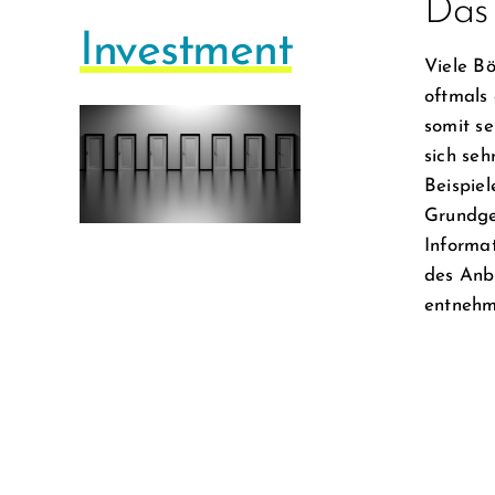
Das 
Investment
Viele Bö
oftmals 
somit se
sich seh
Beispiel
Grundger
Informa
des Anb
entnehm