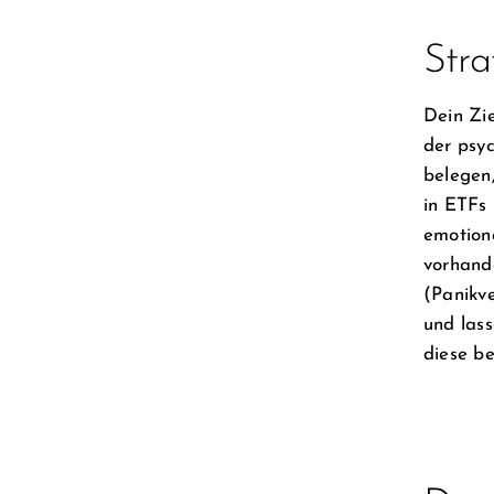
Stra
Dein Zie
der psy
belegen
in ETFs 
emotiona
vorhande
(Panikve
und lass
diese be