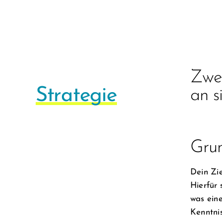
Zwei
Strategie
an s
Grun
Dein Zie
Hierfür 
was eine
Kenntnis