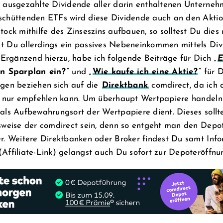
 ausgezahlte Dividende aller darin enthaltenen Unternehm
schüttenden ETFs wird diese Dividende auch an den Aktio
tock mithilfe des Zinseszins aufbauen, so solltest Du die
t Du allerdings ein passives Nebeneinkommen mittels Div
. Ergänzend hierzu, habe ich folgende Beiträge für Dich „
E
en Sparplan ein?
“ und „
Wie kaufe ich eine Aktie?
“ für 
ngen beziehen sich auf die
Direktbank
comdirect, da ich 
iv nur empfehlen kann. Um überhaupt Wertpapiere handeln
als Aufbewahrungsort der Wertpapiere dient. Dieses sollte
lsweise der comdirect sein, denn so entgeht man den Depo
er. Weitere Direktbanken oder Broker findest Du samt Inf
Affiliate-Link) gelangst auch Du sofort zur Depoteröffnu