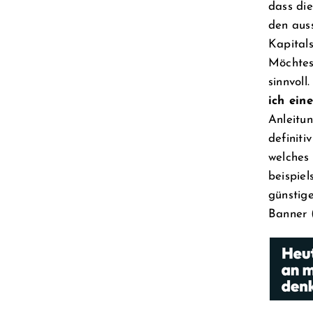
dass die
den aus
Kapitals
Möchtes
sinnvoll
ich ein
Anleitu
definit
welches 
beispie
günstig
Banner (