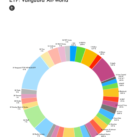
ETF: Vanguard All-World