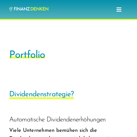
Zum
Toggle
Inhalt
Navigat
springen
Blog
Investieren lernen
Portfolio
Optionshandel lernen
Über mich
Dividendenstrategie?
Automatische Dividendenerhöhungen
Viele Unternehmen bemühen sich die