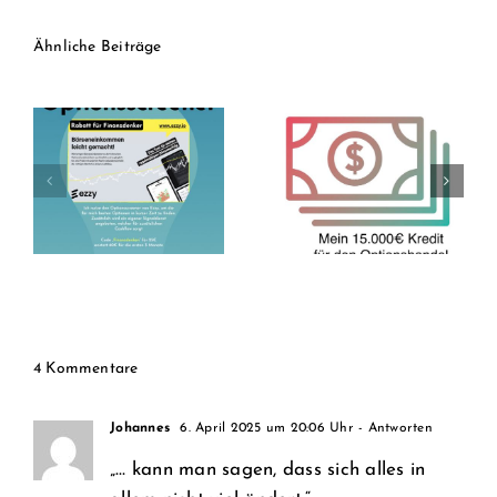
Ähnliche Beiträge
Aktien auf Kredit?
15.000€ Kredit für
7 Gründe warum
Optionshandel
ich über 2.500€ in
(Ende –
NOVO NORDISK
Entwicklung nach 5
investiert habe
/ 5 Jahren)
4 Kommentare
Johannes
6. April 2025 um 20:06 Uhr
- Antworten
„… kann man sagen, dass sich alles in