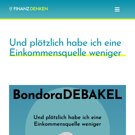
Zum
Toggle
Inhalt
Navigat
springen
Blog
Und plötzlich habe ich eine
Investieren lernen
Einkommensquelle weniger
Optionshandel lernen
Über mich