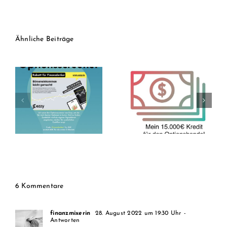
Ähnliche Beiträge
Aktien auf Kredit?
15.000€ Kredit für
7 Gründe warum
Optionshandel
ich über 2.500€ in
(Ende –
NOVO NORDISK
Entwicklung nach 5
investiert habe
/ 5 Jahren)
6 Kommentare
finanzmixerin
28. August 2022 um 19:30 Uhr
-
Antworten