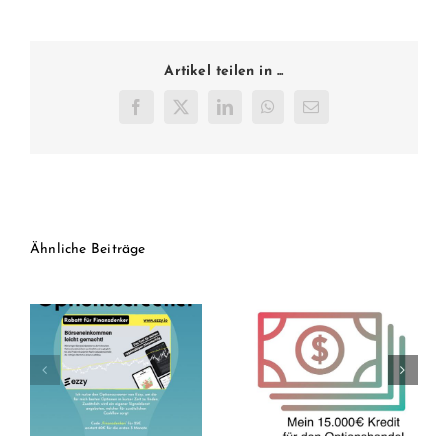
Artikel teilen in ...
Facebook
Twitter
LinkedIn
WhatsApp
E-
Mail
Ähnliche Beiträge
Aktien auf Kredit?
15.000€ Kredit für
7 Gründe warum
Optionshandel
ich über 2.500€ in
(Ende –
NOVO NORDISK
Entwicklung nach 5
investiert habe
/ 5 Jahren)