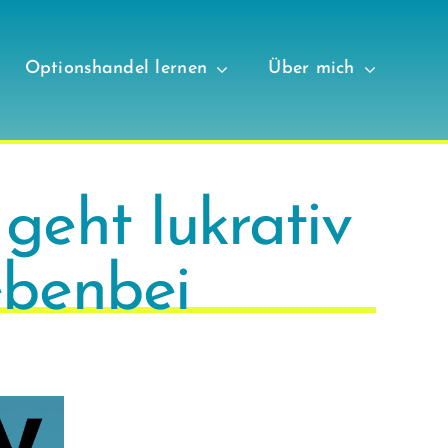
Optionshandel lernen
Über mich
geht lukrativ
ebenbei