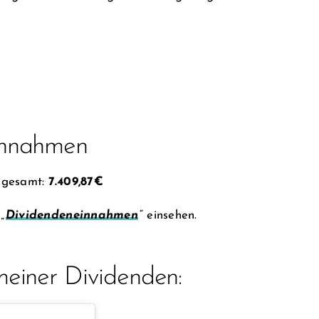
einnahmen
sgesamt:
7.409,87€
„
Dividendeneinnahmen
“ einsehen.
meiner Dividenden: