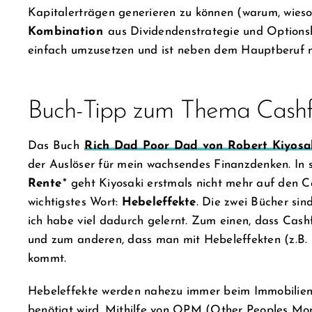
Kapitalerträgen generieren zu können (warum, wieso
Kombination
aus Dividendenstrategie und Optionsh
einfach umzusetzen und ist neben dem Hauptberuf
Buch-Tipp zum Thema Cashf
Das Buch
Rich Dad Poor Dad von Robert Kiyosa
der Auslöser für mein wachsendes Finanzdenken. In
Rente
* geht Kiyosaki erstmals nicht mehr auf den Ca
wichtigstes Wort:
Hebeleffekte
. Die zwei Bücher si
ich habe viel dadurch gelernt. Zum einen, dass Cashf
und zum anderen, dass man mit Hebeleffekten (z.B. O
kommt.
Hebeleffekte werden nahezu immer beim Immobilienk
benötigt wird. Mithilfe von OPM (Other Peoples Mo