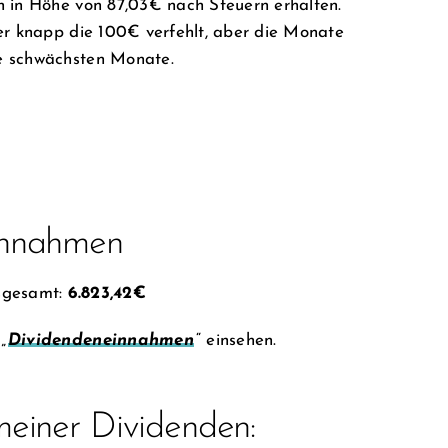
n in Höhe von 87,03€ nach Steuern erhalten.
er knapp die 100€ verfehlt, aber die Monate
e schwächsten Monate.
einnahmen
sgesamt:
6.823,42€
„
Dividendeneinnahmen
“ einsehen.
meiner Dividenden: