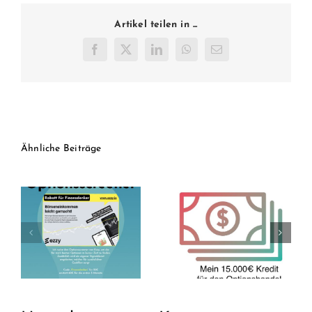
Artikel teilen in ...
Facebook
Twitter
LinkedIn
WhatsApp
E-
Mail
Ähnliche Beiträge
Aktien auf Kredit?
15.000€ Kredit für
7 Gründe warum
Optionshandel
ich über 2.500€ in
(Ende –
NOVO NORDISK
Entwicklung nach 5
investiert habe
/ 5 Jahren)