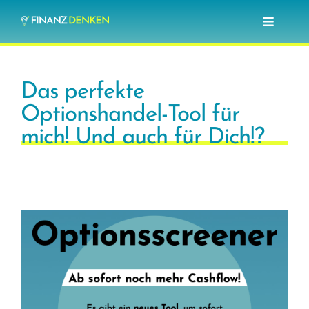
Zum
Toggle
Inhalt
Navigat
springen
Blog
Das perfekte
Investieren lernen
Optionshandel-Tool für
mich! Und auch für Dich!?
Optionshandel lernen
Über mich