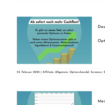
Das
del-
Opt
 für
reener
23. Februar 2025
|
Affiliate
,
Allgemein
,
Optionshandel
,
Screener
,
Mei