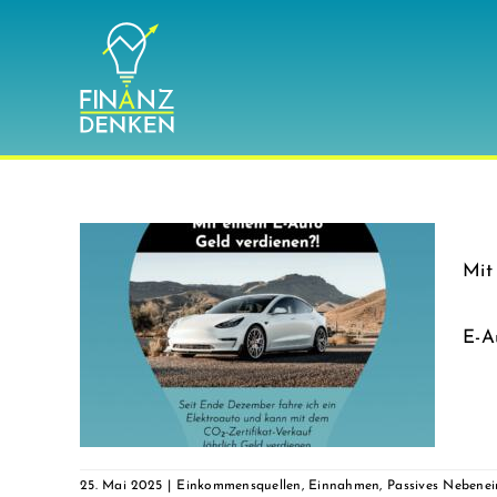
Zum
Inhalt
springen
Mit
eld
E-A
ger
ssives
icks
25. Mai 2025
|
Einkommensquellen
,
Einnahmen
,
Passives Neben