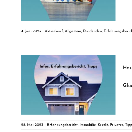
en
ipps &
4. Juni 2023
|
Aktienkauf
,
Allgemein
,
Dividenden
,
Erfahrungsberic
Hau
zum
Glüc
ht &
rivates
28. Mai 2023
|
Erfahrungsbericht
,
Immobilie
,
Kredit
,
Privates
,
Tipp