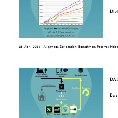
Div
assives
Tricks
28. April 2024
|
Allgemein
,
Dividenden
,
Einnahmen
,
Passives Neb
DAS
amit
Bas
eislauf