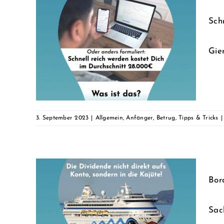
Sch
stet
Gier
.000€
)
Tricks
3. September 2023
|
Allgemein
,
Anfänger
,
Betrug
,
Tipps & Tricks
|
Bor
AIDA
 mal
Sac