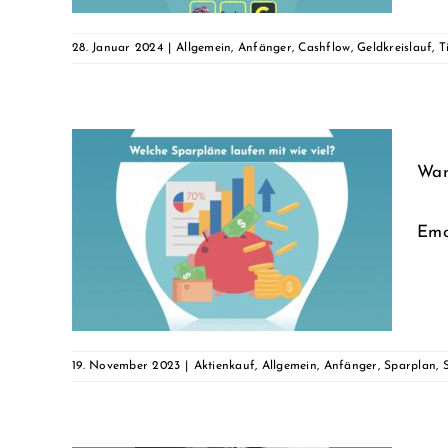
28. Januar 2024
|
Allgemein
,
Anfänger
,
Cashflow
,
Geldkreislauf
,
T
War
setze
Emot
ere
rplan
19. November 2023
|
Aktienkauf
,
Allgemein
,
Anfänger
,
Sparplan
,