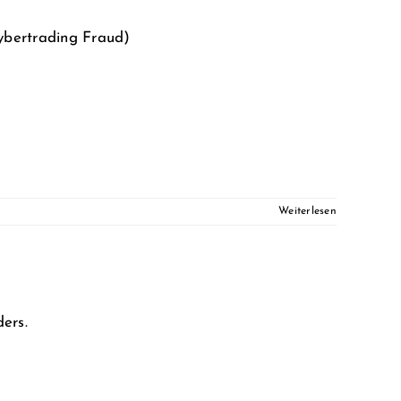
ybertrading Fraud)
Weiterlesen
ers.