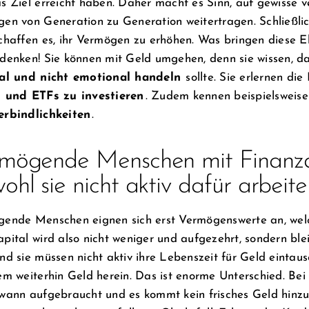
s Ziel erreicht haben. Daher macht es Sinn, auf gewisse 
en von Generation zu Generation weitertragen. Schließlich
chaffen es, ihr Vermögen zu erhöhen. Was bringen diese E
denken! Sie können mit Geld umgehen, denn sie wissen, da
nal und nicht emotional handeln
sollte. Sie erlernen die
n und ETFs zu investieren
. Zudem kennen beispielsweis
erbindlichkeiten
.
mögende Menschen mit Finanzd
ohl sie nicht aktiv dafür arbeit
ende Menschen eignen sich erst Vermögenswerte an, wel
pital wird also nicht weniger und aufgezehrt, sondern blei
nd sie müssen nicht aktiv ihre Lebenszeit für Geld eintau
em weiterhin Geld herein. Das ist enorme Unterschied. Bei
wann aufgebraucht und es kommt kein frisches Geld hinzu.