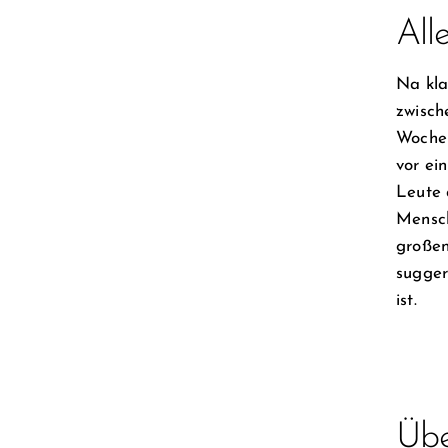
All
Na kla
zwisch
Wochen
vor ei
Leute 
Mensch
großen
sugger
ist.
Übe