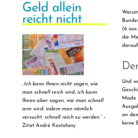
Geld allein
Warum 
reicht nicht
Bundes
(6 aus
die Me
darauf
Der
Und wa
„Ich kann Ihnen nicht sagen, wie
Geschi
man schnell reich wird; ich kann
Made M
Ihnen aber sagen, wie man schnell
Ausgab
arm wird: indem man nämlich
an den
versucht, schnell reich zu werden.“
–
keine 
Zitat André Kostolany