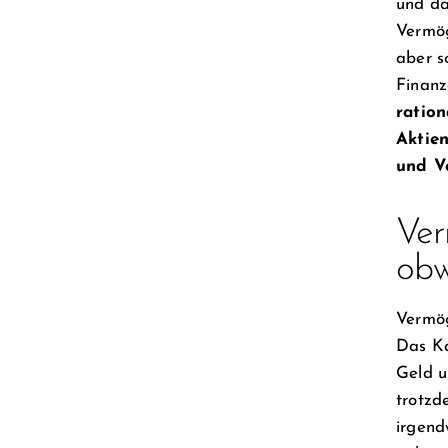
und da
Vermög
aber s
Finanz
ratio
Aktie
und V
Ver
obw
Vermög
Das Ka
Geld u
trotzd
irgend