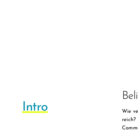
Bel
Intro
Wie ve
reich?
Commu