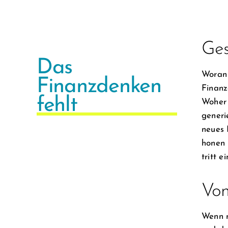
Ges
Das
Woran 
Finanzdenken
Finanz
fehlt
Woher 
generi
neues 
honen 
tritt 
Von
Wenn m