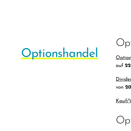
Opt
Optionshandel
Optio
auf
22
Divid
von
2
Kauf/
Opt