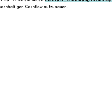
st Du in meinem neuen
Lernkurs „Einführung in den Op
nachhaltigen Cashflow aufzubauen.