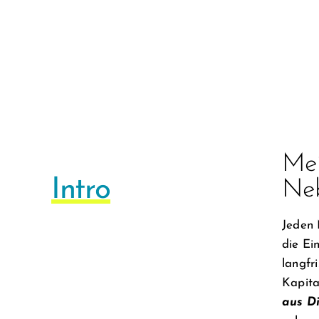
Mei
Intro
Ne
Jeden 
die E
langfr
Kapita
aus D