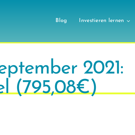
Blog
Investieren lernen
eptember 2021:
l (795,08€)