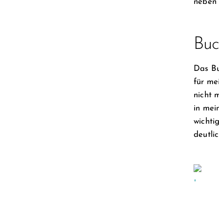
neben
Buc
Das B
für me
nicht 
in mei
wichti
deutli