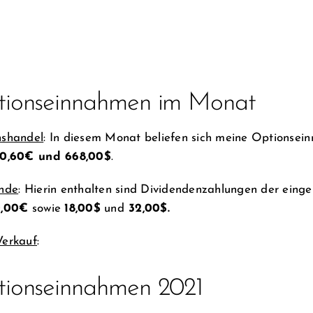
ionseinnahmen im Monat
nshandel
: In diesem Monat beliefen sich meine Optionsei
0,60€ und 668,00$
.
ende
: Hierin enthalten sind Dividendenzahlungen der ei
0,00€
sowie
18,00$
und
32,00$.
Verkauf
:
ionseinnahmen 2021